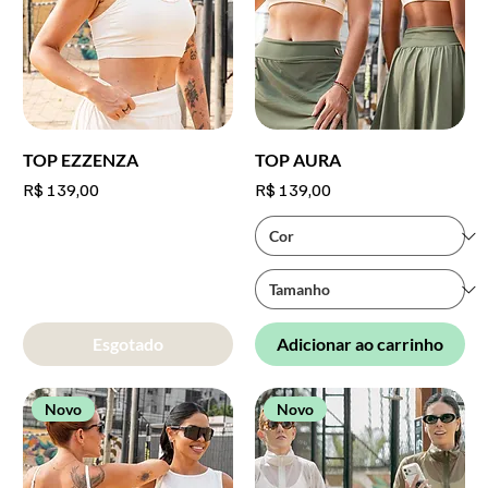
TOP EZZENZA
TOP AURA
Preço
Preço
R$ 139,00
R$ 139,00
Esgotado
Adicionar ao carrinho
Novo
Novo